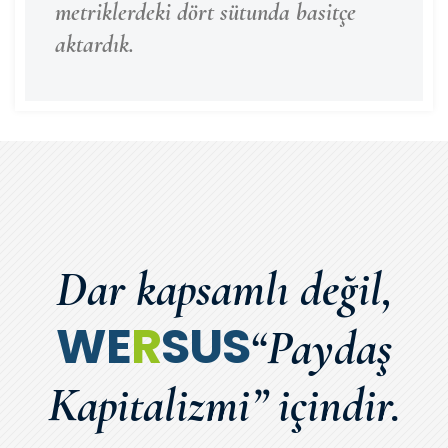
metriklerdeki dört sütunda basitçe
aktardık.
Dar kapsamlı değil,
WE
R
SUS
“Paydaş
Kapitalizmi” içindir.