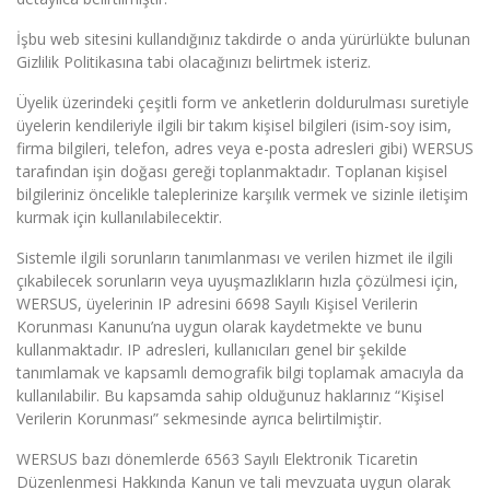
İşbu web sitesini kullandığınız takdirde o anda yürürlükte bulunan
Gizlilik Politikasına tabi olacağınızı belirtmek isteriz.
Üyelik üzerindeki çeşitli form ve anketlerin doldurulması suretiyle
üyelerin kendileriyle ilgili bir takım kişisel bilgileri (isim-soy isim,
firma bilgileri, telefon, adres veya e-posta adresleri gibi) WERSUS
tarafından işin doğası gereği toplanmaktadır. Toplanan kişisel
bilgileriniz öncelikle taleplerinize karşılık vermek ve sizinle iletişim
kurmak için kullanılabilecektir.
Sistemle ilgili sorunların tanımlanması ve verilen hizmet ile ilgili
çıkabilecek sorunların veya uyuşmazlıkların hızla çözülmesi için,
WERSUS, üyelerinin IP adresini 6698 Sayılı Kişisel Verilerin
Korunması Kanunu’na uygun olarak kaydetmekte ve bunu
kullanmaktadır. IP adresleri, kullanıcıları genel bir şekilde
tanımlamak ve kapsamlı demografik bilgi toplamak amacıyla da
kullanılabilir. Bu kapsamda sahip olduğunuz haklarınız “Kişisel
Verilerin Korunması” sekmesinde ayrıca belirtilmiştir.
WERSUS bazı dönemlerde 6563 Sayılı Elektronik Ticaretin
Düzenlenmesi Hakkında Kanun ve tali mevzuata uygun olarak