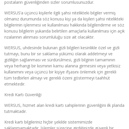
postaların güvenliğinden sizler sorumlusunuzdur.
WERSUS’a üçüncü kişilerle ilgili şahsi nitelikteki bilgiler vermiş
olmanız durumunda söz konusu kişi ya da kişileri şahsi nitelikteki
bilgilerinin işlenmesi ve kullanılması hakkında bilgilendirme ve söz
konusu bilgilerin yukarıda belirtilen amaçlarla kullanılması için açık
rızalarının alınması sorumluluğu size ait olacaktır.
WERSUS, uhdesinde bulunan gizli bilgileri kesinlikle özel ve gizli
tutmayı, bunu bir sır saklama yükümü olarak addetmeyi ve
gizliliğin sağlanması ve sürdürülmesi, gizli bilginin tamamının
veya herhangi bir kısmının kamu alanına girmesini veya yetkisiz
kullanımını veya üçüncü bir kişiye ifşasını önlemek için gerekli
tüm tedbirleri almayı ve gerekli özeni göstermeyi taahhüt
etmektedir.
Kredi Kartı Güvenliği
WERSUS, hizmet alan kredi kartı sahiplerinin güvenliğini ilk planda
tutmaktadır.
Kredi kartı bilgileriniz hiçbir şekilde sistemimizde
saklanmamaktadır. İşlemler sürecine girdiğinizde güvenli bir