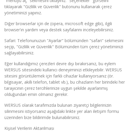
"menüyü aç" sekmesini tıklayınız. "Seçenekler" görselini
tıklayarak "Gizlilik ve Güvenlik" butonunu kullanarak çerez
yönetiminizi yapınız.
Diğer browserlar için de (opera, microsoft edge gibi), ilgili
browser'ın yardım veya destek sayfalarını inceleyebilirsiniz.
Safari: Telefonunuzun "Ayarlar" bölümünden "safari" sekmesini
seçip, "Gizlilik ve Güvenlik" Bölümünden tüm çerez yönetiminizi
sağlayabilirsiniz.
Eğer kullandığımız çerezleri devre dışı bırakırsanız, bu eylem
WERSUS sitesindeki kullanıcı deneyiminizi etkileyebilir. WERSUS
sitesini görüntülemek için farklı cihazlar kullanıyorsanız (ör.
bilgisayar, akıllı telefon, tablet vb.), bu cihazların her birindeki her
tarayıcının çerez tercihlerinize uygun şekilde ayarlanmış
olduğundan emin olmanız gerekir.
WERSUS olarak tarafımızda bulunan ziyaretçi bilgilerinizin
silinmesini istiyorsanız aşağıdaki linkte yer alan iletişim formu
üzerinden bize bildirimde bulunabilirsiniz.
Kişisel Verilerin Aktarılması