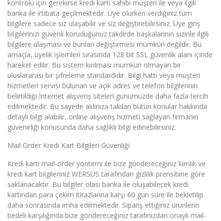
kontrolü için gerekirse kredi kartı sahibi müşteri ile veya ilgili
banka ile irtibata geçilmektedir. Üye olurken verdiğiniz tüm
bilgilere sadece siz ulaşabilir ve siz değiştirebilirsiniz. Üye giriş
bilgilerinizi güvenli koruduğunuz takdirde başkalarının sizinle ilgili
bilgilere ulaşması ve bunları değiştirmesi mümkün değildir. Bu
amaçla, üyelik işlemleri sırasında 128 bit SSL güvenlik alanı içinde
hareket edilir. Bu sistem kırılması mümkün olmayan bir
uluslararası bir şifreleme standardıdır. Bilgi hattı veya müşteri
hizmetleri servisi bulunan ve açık adres ve telefon bilgilerinin
belirtildiği İnternet alışveriş siteleri günümüzde daha fazla tercih
edilmektedir. Bu sayede aklınıza takılan bütün konular hakkında
detaylı bilgi alabilir, online alışveriş hizmeti sağlayan firmanın
güvenirliği konusunda daha sağlıklı bilgi edinebilirsiniz.
Mail Order Kredi Kart Bilgileri Güvenliği
Kredi kartı mail-order yöntemi ile bize göndereceğiniz kimlik ve
kredi kart bilgileriniz WERSUS tarafından gizlilik prensibine göre
saklanacaktır. Bu bilgiler olası banka ile oluşabilecek kredi
kartından para çekim itirazlarına karşı 60 gün süre ile bekletilip
daha sonrasında imha edilmektedir. Sipariş ettiğiniz ürünlerin
bedeli karşılığında bize göndereceğiniz tarafınızdan onaylı mail-