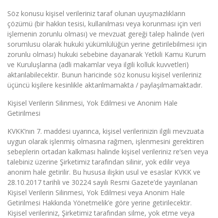
Söz konusu kişisel verileriniz taraf olunan uyuşmazlıkların
çözümü (bir hakkın tesisi, kullanılması veya korunması için veri
işlemenin zorunlu olması) ve mevzuat gereği talep halinde (veri
sorumlusu olarak hukuki yükümlülüğün yerine getirilebilmesi için
zorunlu olması) hukuki sebebine dayanarak Yetkili Kamu Kurum
ve Kuruluşlarına (adli makamlar veya ilgili kolluk kuvvetleri)
aktarılabilecektir. Bunun haricinde söz konusu kişisel verileriniz
üçüncü kişilere kesinlikle aktarılmamakta / paylaşılmamaktadır.
Kişisel Verilerin Silinmesi, Yok Edilmesi ve Anonim Hale
Getirilmesi
KVKK’nın 7. maddesi uyarınca, kişisel verilerinizin ilgili mevzuata
uygun olarak işlenmiş olmasına rağmen, işlenmesini gerektiren
sebeplerin ortadan kalkması halinde kişisel verileriniz re’sen veya
talebiniz üzerine Şirketimiz tarafından silinir, yok edilir veya
anonim hale getirilir. Bu hususa ilişkin usul ve esaslar KVKK ve
28.10.2017 tarihli ve 30224 sayılı Resmi Gazete’de yayınlanan
Kişisel Verilerin Silinmesi, Yok Edilmesi veya Anonim Hale
Getirilmesi Hakkında Yönetmelik’e göre yerine getirilecektir.
Kişisel verileriniz, Şirketimiz tarafından silme, yok etme veya