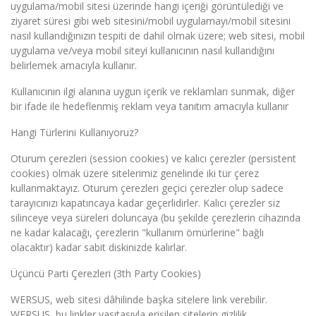
uygulama/mobil sitesi üzerinde hangi içeriği görüntülediği ve
ziyaret süresi gibi web sitesini/mobil uygulamayı/mobil sitesini
nasıl kullandığınızın tespiti de dahil olmak üzere; web sitesi, mobil
uygulama ve/veya mobil siteyi kullanıcının nasıl kullandığını
belirlemek amacıyla kullanır.
Kullanıcının ilgi alanına uygun içerik ve reklamları sunmak, diğer
bir ifade ile hedeflenmiş reklam veya tanıtım amacıyla kullanır
Hangi Türlerini Kullanıyoruz?
Oturum çerezleri (session cookies) ve kalıcı çerezler (persistent
cookies) olmak üzere sitelerimiz genelinde iki tür çerez
kullanmaktayız. Oturum çerezleri geçici çerezler olup sadece
tarayıcınızı kapatıncaya kadar geçerlidirler. Kalıcı çerezler siz
silinceye veya süreleri doluncaya (bu şekilde çerezlerin cihazında
ne kadar kalacağı, çerezlerin "kullanım ömürlerine" bağlı
olacaktır) kadar sabit diskinizde kalırlar.
Üçüncü Parti Çerezleri (3th Party Cookies)
WERSUS, web sitesi dâhilinde başka sitelere link verebilir.
WERSUS, bu linkler vasıtasıyla erişilen sitelerin gizlilik