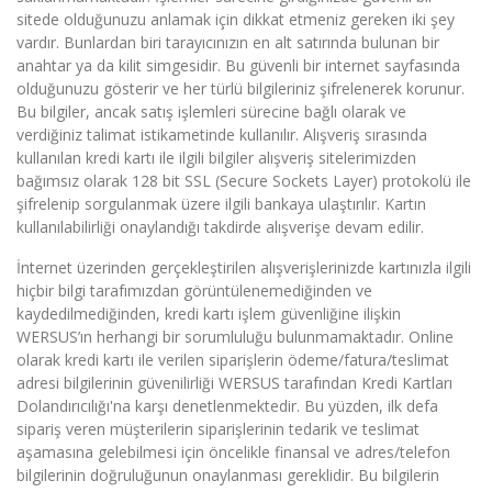
sitede olduğunuzu anlamak için dikkat etmeniz gereken iki şey
vardır. Bunlardan biri tarayıcınızın en alt satırında bulunan bir
anahtar ya da kilit simgesidir. Bu güvenli bir internet sayfasında
olduğunuzu gösterir ve her türlü bilgileriniz şifrelenerek korunur.
Bu bilgiler, ancak satış işlemleri sürecine bağlı olarak ve
verdiğiniz talimat istikametinde kullanılır. Alışveriş sırasında
kullanılan kredi kartı ile ilgili bilgiler alışveriş sitelerimizden
bağımsız olarak 128 bit SSL (Secure Sockets Layer) protokolü ile
şifrelenip sorgulanmak üzere ilgili bankaya ulaştırılır. Kartın
kullanılabilirliği onaylandığı takdirde alışverişe devam edilir.
İnternet üzerinden gerçekleştirilen alışverişlerinizde kartınızla ilgili
hiçbir bilgi tarafımızdan görüntülenemediğinden ve
kaydedilmediğinden, kredi kartı işlem güvenliğine ilişkin
WERSUS’ın herhangi bir sorumluluğu bulunmamaktadır. Online
olarak kredi kartı ile verilen siparişlerin ödeme/fatura/teslimat
adresi bilgilerinin güvenilirliği WERSUS tarafından Kredi Kartları
Dolandırıcılığı'na karşı denetlenmektedir. Bu yüzden, ilk defa
sipariş veren müşterilerin siparişlerinin tedarik ve teslimat
aşamasına gelebilmesi için öncelikle finansal ve adres/telefon
bilgilerinin doğruluğunun onaylanması gereklidir. Bu bilgilerin